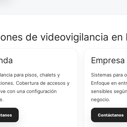
ones de videovigilancia en 
enda
Empresa
lancia para pisos, chalets y
Sistemas para of
ciones. Cobertura de accesos y
Enfoque en entr
ave con una configuración
sensibles según 
e.
negocio.
ctanos
Contáctanos