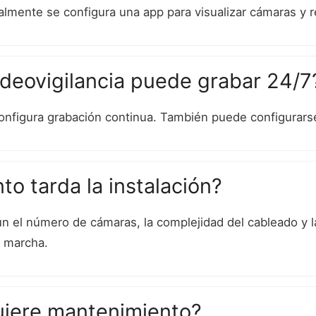
almente se configura una app para visualizar cámaras y re
ideovigilancia puede grabar 24/7
 configura grabación continua. También puede configurars
to tarda la instalación?
n el número de cámaras, la complejidad del cableado y la 
 marcha.
iere mantenimiento?