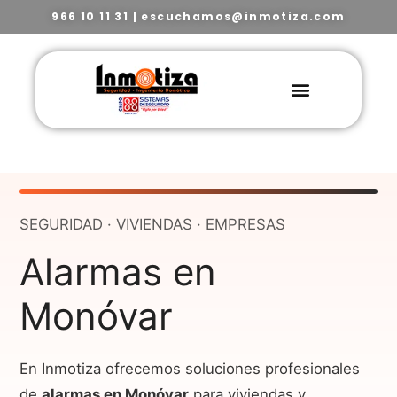
966 10 11 31
|
escuchamos@inmotiza.com
SEGURIDAD · VIVIENDAS · EMPRESAS
Alarmas en
Monóvar
En Inmotiza ofrecemos soluciones profesionales
de
alarmas en Monóvar
para viviendas y