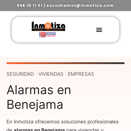
966 10 11 31
|
escuchamos@inmotiza.com
SEGURIDAD · VIVIENDAS · EMPRESAS
Alarmas en
Benejama
En Inmotiza ofrecemos soluciones profesionales
de
alarmas en Benejama
para viviendas y