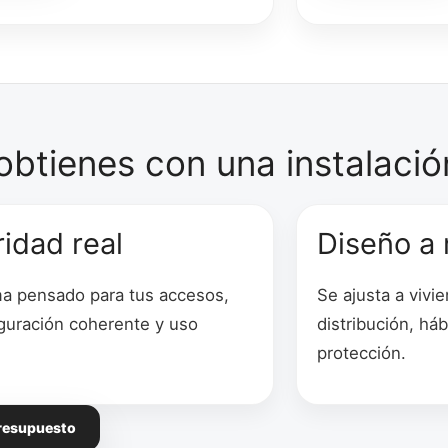
btienes con una instalació
idad real
Diseño a
a pensado para tus accesos,
Se ajusta a vivi
guración coherente y uso
distribución, háb
protección.
presupuesto