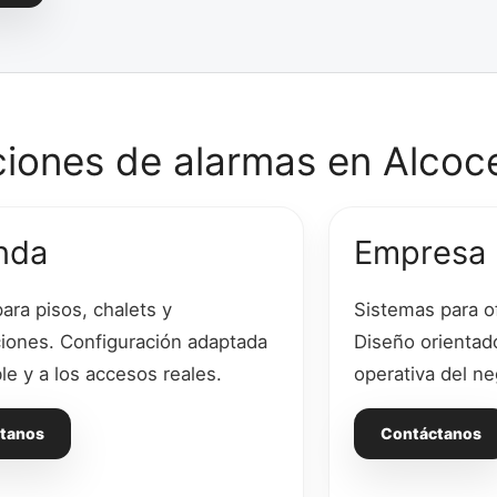
ciones de alarmas en Alcoc
nda
Empresa
ara pisos, chalets y
Sistemas para of
iones. Configuración adaptada
Diseño orientado
le y a los accesos reales.
operativa del ne
tanos
Contáctanos