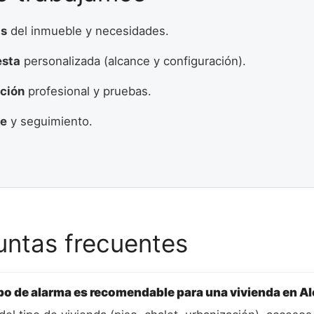
is
del inmueble y necesidades.
esta
personalizada (alcance y configuración).
ación
profesional y pruebas.
te
y seguimiento.
untas frecuentes
po de alarma es recomendable para una vivienda en Al