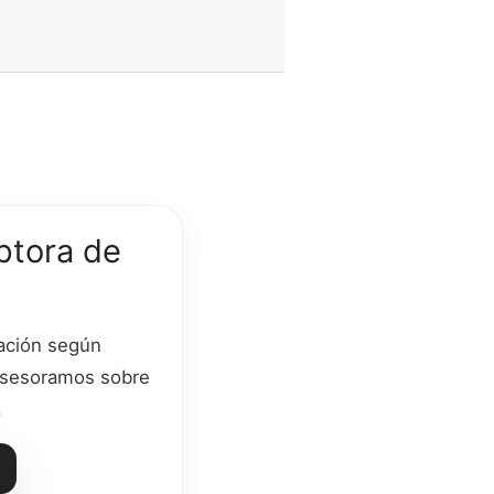
ptora de
ación según
 asesoramos sobre
.