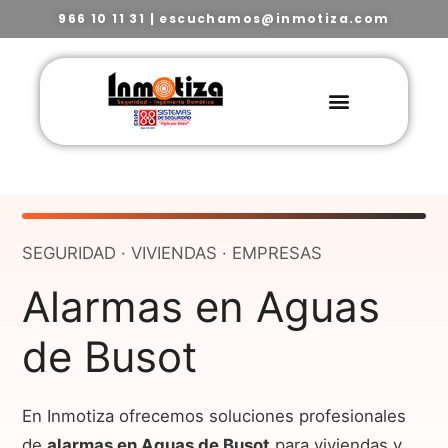
966 10 11 31
|
escuchamos@inmotiza.com
SEGURIDAD · VIVIENDAS · EMPRESAS
Alarmas en Aguas
de Busot
En Inmotiza ofrecemos soluciones profesionales
de
alarmas en Aguas de Busot
para viviendas y